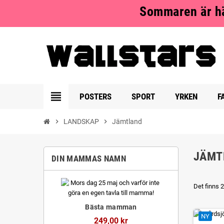
Sommaren är hä
view_headline
POSTERS
SPORT
YRKEN
F
chevron_right
LANDSKAP
chevron_right
Jämtland
JÄMT
DIN MAMMAS NAMN
Det finns 
Bästa mamman
NY
249,00 kr