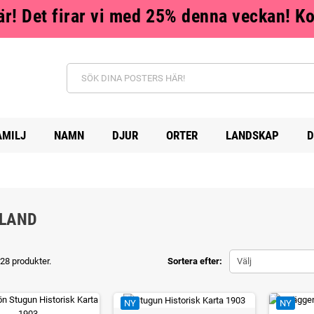
r! Det firar vi med 25% denna veckan! K
AMILJ
NAMN
DJUR
ORTER
LANDSKAP
D
LAND
228 produkter.
Sortera efter:
Välj
NY
NY