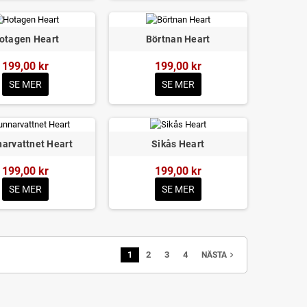
otagen Heart
Börtnan Heart
199,00 kr
199,00 kr
SE MER
SE MER
arvattnet Heart
Sikås Heart
199,00 kr
199,00 kr
SE MER
SE MER
1
2
3
4
navigate_next
NÄSTA