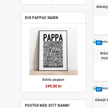
Mårdsj
DIN PAPPAS NAMN
NY
Bräc
Hist
Bästa pappan
249,00 kr
NY
Gåxsjö 
POSTER MED DITT NAMN!