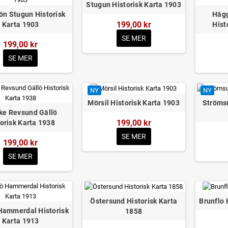
Stugun Historisk Karta 1903
ön Stugun Historisk
Hägg
199,00 kr
Karta 1903
Hist
SE MER
199,00 kr
SE MER
NY
NY
Mörsil Historisk Karta 1903
Strömsu
ke Revsund Gällö
199,00 kr
orisk Karta 1938
SE MER
199,00 kr
SE MER
Östersund Historisk Karta
Brunflo 
Hammerdal Historisk
1858
Karta 1913