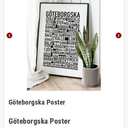
chevron_left
chevron_right
Göteborgska Poster
Göteborgska Poster