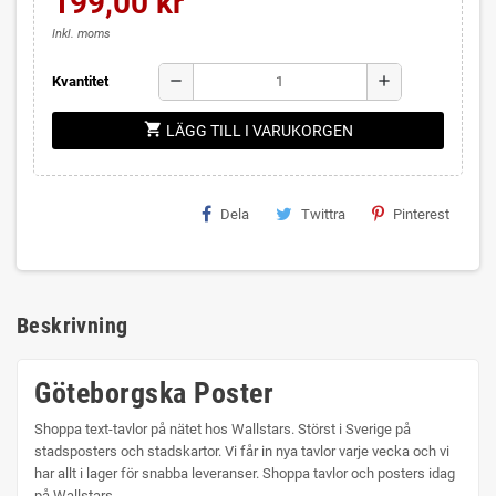
199,00 kr
Inkl. moms
remove
add
Kvantitet
shopping_cart
LÄGG TILL I VARUKORGEN
Dela
Twittra
Pinterest
Beskrivning
Göteborgska Poster
Shoppa text-tavlor på nätet hos Wallstars. Störst i Sverige på
stadsposters och stadskartor. Vi får in nya tavlor varje vecka och vi
har allt i lager för snabba leveranser. Shoppa tavlor och posters idag
på Wallstars.