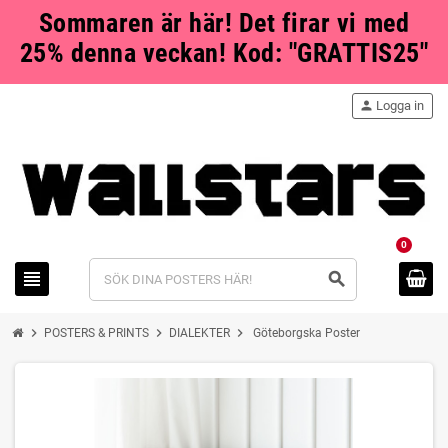
Sommaren är här! Det firar vi med
25% denna veckan! Kod: "GRATTIS25"
person
Logga in
0
view_headline
search
chevron_right
chevron_right
chevron_right
POSTERS & PRINTS
DIALEKTER
Göteborgska Poster