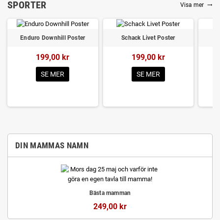
SPORTER
Visa mer
trending_flat
Enduro Downhill Poster
Schack Livet Poster
199,00 kr
199,00 kr
SE MER
SE MER
DIN MAMMAS NAMN
Bästa mamman
249,00 kr