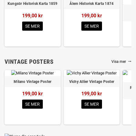
Kungsör Historisk Karta 1859
Ålem Historisk Karta 1874
Al
199,00 kr
199,00 kr
H
SE MER
SE MER
VINTAGE POSTERS
Visa mer
trending_flat
Milano Vintage Poster
Vichy Allier Vintage Poster
Rou
199,00 kr
199,00 kr
SE MER
SE MER