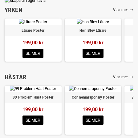
YRKEN
Visa mer
trending_flat
Lärare Poster
Hon Blev Lärare
199,00 kr
199,00 kr
SE MER
SE MER
HÄSTAR
Visa mer
trending_flat
99 Problem Häst Poster
Connemaraponny Poster
Ara
199,00 kr
199,00 kr
SE MER
SE MER