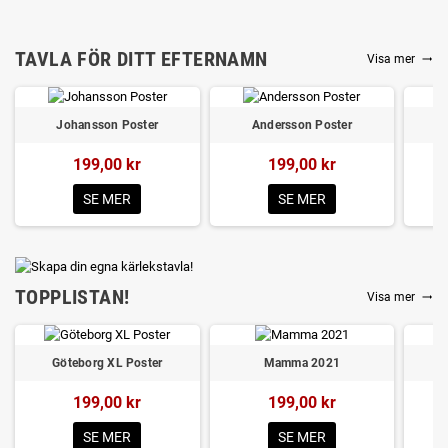
TAVLA FÖR DITT EFTERNAMN
Visa mer
trending_flat
Johansson Poster
Andersson Poster
199,00 kr
199,00 kr
SE MER
SE MER
TOPPLISTAN!
Visa mer
trending_flat
Göteborg XL Poster
Mamma 2021
199,00 kr
199,00 kr
SE MER
SE MER