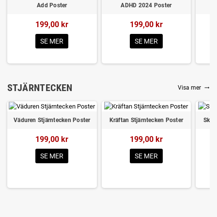
Add Poster
ADHD 2024 Poster
199,00 kr
199,00 kr
SE MER
SE MER
STJÄRNTECKEN
Visa mer
trending_flat
Väduren Stjärntecken Poster
Kräftan Stjärntecken Poster
Skyt
199,00 kr
199,00 kr
SE MER
SE MER