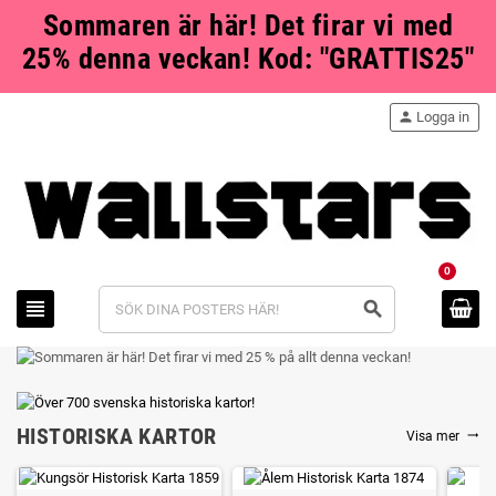
Sommaren är här! Det firar vi med
25% denna veckan! Kod: "GRATTIS25"
person
Logga in
0
view_headline
search
HISTORISKA KARTOR
Visa mer
trending_flat