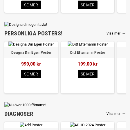
SE MER
SE MER
PERSONLIGA POSTERS!
Visa mer
trending_flat
Designa Din Egen Poster
Ditt Efternamn Poster
999,00 kr
199,00 kr
SE MER
SE MER
DIAGNOSER
Visa mer
trending_flat