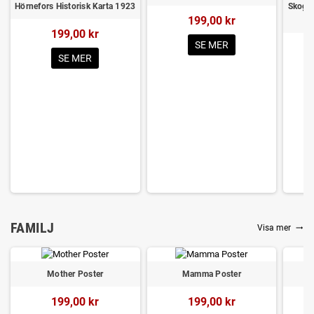
Hörnefors Historisk Karta 1923
Skogen
199,00 kr
199,00 kr
SE MER
SE MER
FAMILJ
Visa mer
trending_flat
Mother Poster
Mamma Poster
199,00 kr
199,00 kr