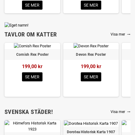
SE MER
SE MER
TAVLOR OM KATTER
Visa mer
trending_flat
Cornish Rex Poster
Devon Rex Poster
199,00 kr
199,00 kr
SE MER
SE MER
SVENSKA STÄDER!
Visa mer
trending_flat
Dorotea Historisk Karta 1907