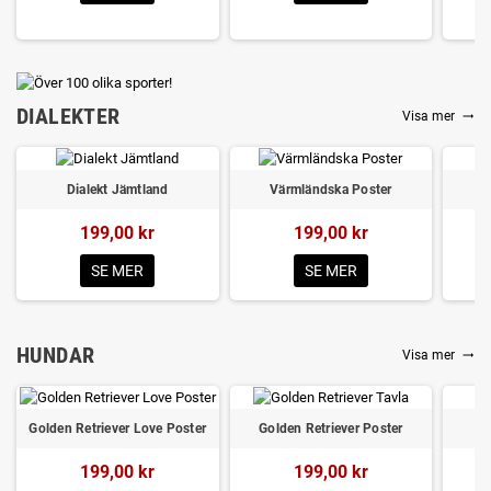
DIALEKTER
Visa mer
trending_flat
Dialekt Jämtland
Värmländska Poster
199,00 kr
199,00 kr
SE MER
SE MER
HUNDAR
Visa mer
trending_flat
Golden Retriever Love Poster
Golden Retriever Poster
199,00 kr
199,00 kr