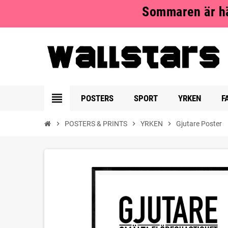
Sommaren är hä
view_headline
POSTERS
SPORT
YRKEN
F
chevron_right
POSTERS & PRINTS
chevron_right
YRKEN
chevron_right
Gjutare Poster