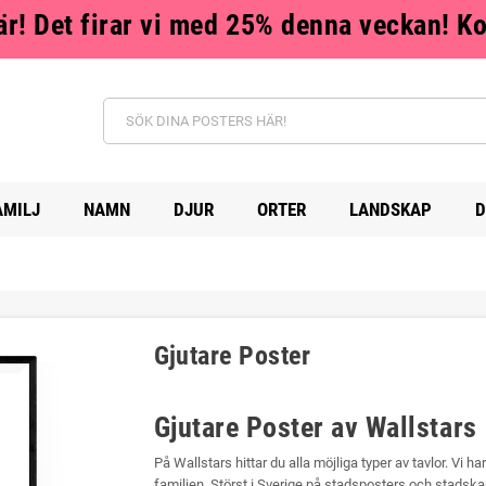
r! Det firar vi med 25% denna veckan! K
AMILJ
NAMN
DJUR
ORTER
LANDSKAP
D
Gjutare Poster
Gjutare Poster av Wallstars
På Wallstars hittar du alla möjliga typer av tavlor. Vi ha
familjen. Störst i Sverige på stadsposters och stadskar