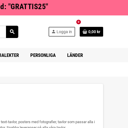
od: "GRATTIS25"
0
search
person
Logga in
0,00 kr
IALEKTER
PERSONLIGA
LÄNDER
r text-tavlor, posters med fotografier, tavlor som passar alla i
tor. Snabba leveranser på alla våra tavlor.