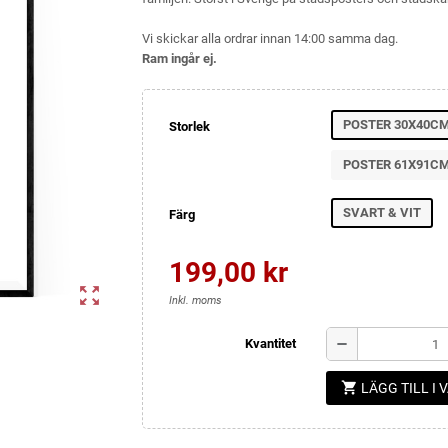
Vi skickar alla ordrar innan 14:00 samma dag.
Ram ingår ej.
POSTER 30X40C
Storlek
POSTER 61X91C
SVART & VIT
Färg
199,00 kr
zoom_out_map
Inkl. moms
remove
Kvantitet
shopping_cart
LÄGG TILL I