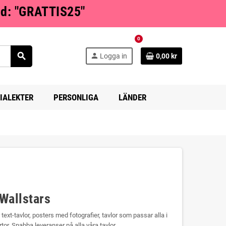
od: "GRATTIS25"
0
search
person
Logga in
0,00 kr
IALEKTER
PERSONLIGA
LÄNDER
Wallstars
r text-tavlor, posters med fotografier, tavlor som passar alla i
tor. Snabba leveranser på alla våra tavlor.