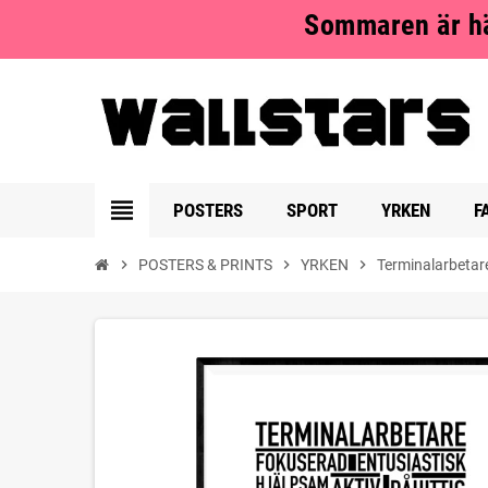
Sommaren är hä
view_headline
POSTERS
SPORT
YRKEN
F
chevron_right
POSTERS & PRINTS
chevron_right
YRKEN
chevron_right
Terminalarbetar