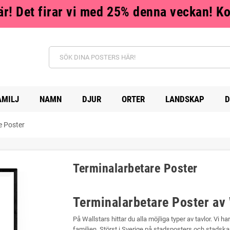
r! Det firar vi med 25% denna veckan! K
AMILJ
NAMN
DJUR
ORTER
LANDSKAP
D
e Poster
Terminalarbetare Poster
Terminalarbetare Poster av 
På Wallstars hittar du alla möjliga typer av tavlor. Vi ha
familjen. Störst i Sverige på stadsposters och stadskar