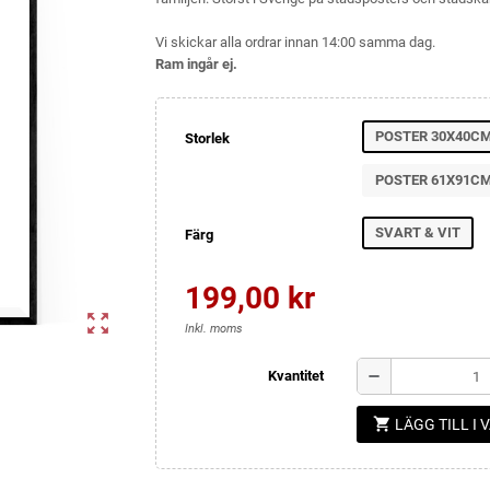
Vi skickar alla ordrar innan 14:00 samma dag.
Ram ingår ej.
POSTER 30X40C
Storlek
POSTER 61X91C
SVART & VIT
Färg
199,00 kr
zoom_out_map
Inkl. moms
remove
Kvantitet
shopping_cart
LÄGG TILL I