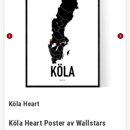
chevron_left
chevron_right
Köla Heart
Köla Heart Poster av Wallstars