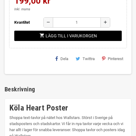
199,00 kr
Inkl. moms
remove
add
Kvantitet
shopping_cart
LÄGG TILL I VARUKORGEN
Dela
Twittra
Pinterest
Beskrivning
Köla Heart Poster
Shoppa text-tavlor på nätet hos Wallstars. Störst i Sverige på
stadsposters och stadskartor. Vi får in nya tavlor varje vecka och vi
har allt i lager för snabba leveranser. Shoppa tavlor och posters idag
på Wallstars.