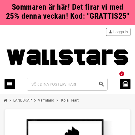
Sommaren är här! Det firar vi med
25% denna veckan! Kod: "GRATTIS25"
person
Logga in
0
view_headline
search
chevron_right
chevron_right
chevron_right
LANDSKAP
Värmland
Köla Heart