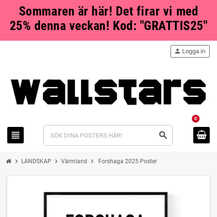
Sommaren är här! Det firar vi med
25% denna veckan! Kod: "GRATTIS25"
person
Logga in
0
view_headline
search
chevron_right
chevron_right
chevron_right
LANDSKAP
Värmland
Forshaga 2025 Poster