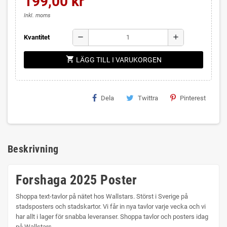
199,00 kr
Inkl. moms
remove
add
Kvantitet
shopping_cart
LÄGG TILL I VARUKORGEN
Dela
Twittra
Pinterest
Beskrivning
Forshaga 2025 Poster
Shoppa text-tavlor på nätet hos Wallstars. Störst i Sverige på
stadsposters och stadskartor. Vi får in nya tavlor varje vecka och vi
har allt i lager för snabba leveranser. Shoppa tavlor och posters idag
på Wallstars.