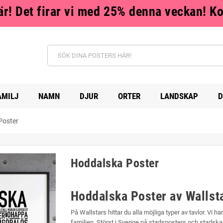
r! Det firar vi med 25% denna veckan! K
AMILJ
NAMN
DJUR
ORTER
LANDSKAP
D
Poster
Hoddalska Poster
Hoddalska Poster av Wallst
På Wallstars hittar du alla möjliga typer av tavlor. Vi ha
familjen. Störst i Sverige på stadsposters och stadskar