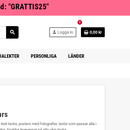
od: "GRATTIS25"
0
search
person
Logga in
0,00 kr
IALEKTER
PERSONLIGA
LÄNDER
ars
r text-tavlor, posters med fotografier, tavlor som passar alla i
tor. Snabba leveranser på alla våra tavlor.