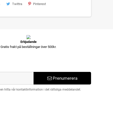
a
Twittra
Pinterest
Erbjudande
Gratis frakt på beställningar över 500kr.
Prenumerera
n hitta vår kontaktinformation i det rättsliga meddelandet.