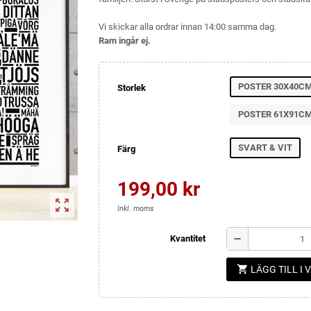
Vi skickar alla ordrar innan 14:00 samma dag.
Ram ingår ej.
POSTER 30X40C
Storlek
POSTER 61X91C
SVART & VIT
Färg
199,00 kr
zoom_out_map
Inkl. moms
remove
Kvantitet
shopping_cart
LÄGG TILL I