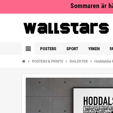
Sommaren är hä
view_headline
POSTERS
SPORT
YRKEN
F
chevron_right
POSTERS & PRINTS
chevron_right
DIALEKTER
chevron_right
Hoddalska 