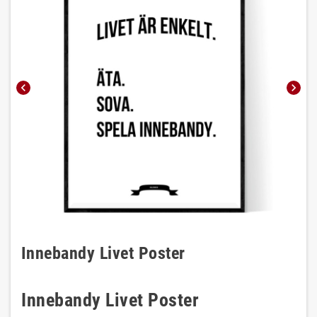
chevron_left
chevron_right
Innebandy Livet Poster
Innebandy Livet Poster