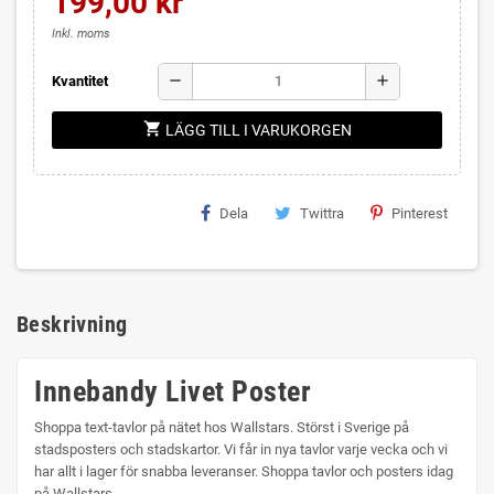
199,00 kr
Inkl. moms
remove
add
Kvantitet
shopping_cart
LÄGG TILL I VARUKORGEN
Dela
Twittra
Pinterest
Beskrivning
Innebandy Livet Poster
Shoppa text-tavlor på nätet hos Wallstars. Störst i Sverige på
stadsposters och stadskartor. Vi får in nya tavlor varje vecka och vi
har allt i lager för snabba leveranser. Shoppa tavlor och posters idag
på Wallstars.