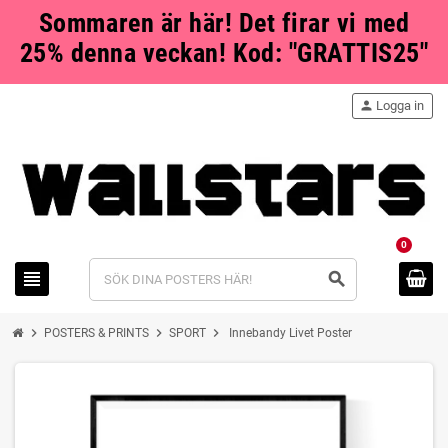
Sommaren är här! Det firar vi med
25% denna veckan! Kod: "GRATTIS25"
person
Logga in
0
view_headline
search
chevron_right
chevron_right
chevron_right
POSTERS & PRINTS
SPORT
Innebandy Livet Poster