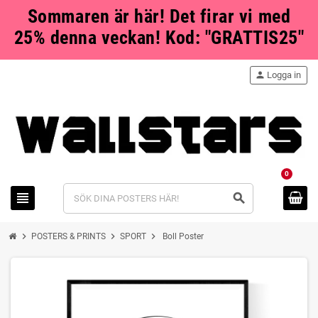
Sommaren är här! Det firar vi med
25% denna veckan! Kod: "GRATTIS25"
person
Logga in
0
view_headline
search
chevron_right
chevron_right
chevron_right
POSTERS & PRINTS
SPORT
Boll Poster