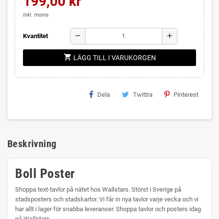
199,00 kr
Inkl. moms
remove
add
Kvantitet
shopping_cart
LÄGG TILL I VARUKORGEN
Dela
Twittra
Pinterest
Beskrivning
Boll Poster
Shoppa text-tavlor på nätet hos Wallstars. Störst i Sverige på
stadsposters och stadskartor. Vi får in nya tavlor varje vecka och vi
har allt i lager för snabba leveranser. Shoppa tavlor och posters idag
på Wallstars.