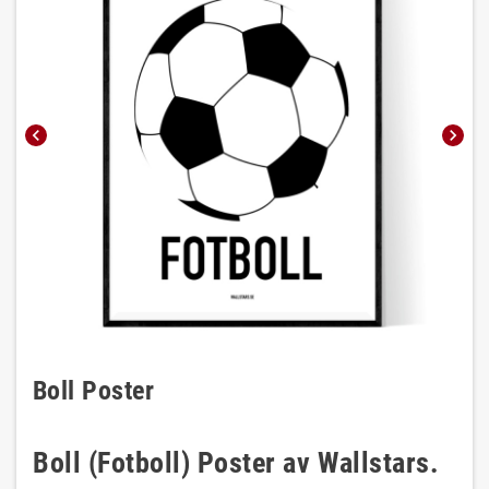
chevron_left
chevron_right
Boll Poster
Boll (Fotboll) Poster av Wallstars.