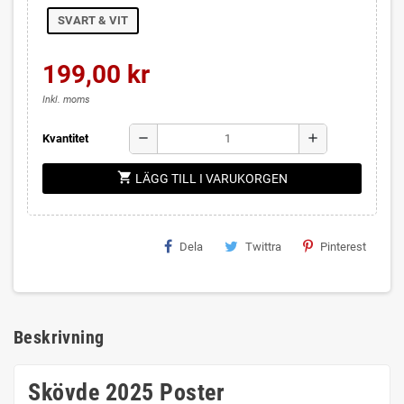
SVART & VIT
199,00 kr
Inkl. moms
remove
add
Kvantitet
shopping_cart
LÄGG TILL I VARUKORGEN
Dela
Twittra
Pinterest
Beskrivning
Skövde 2025 Poster