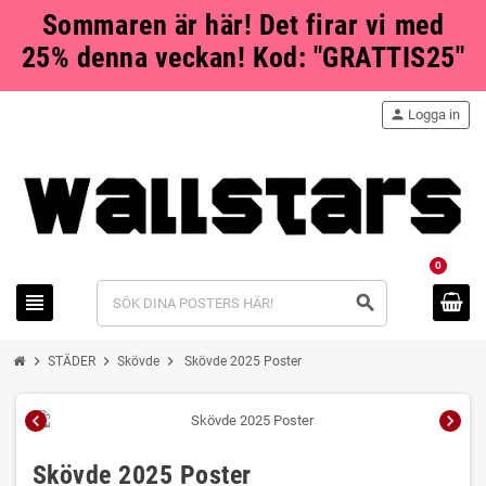
Sommaren är här! Det firar vi med
25% denna veckan! Kod: "GRATTIS25"
person
Logga in
0
view_headline
search
chevron_right
chevron_right
chevron_right
STÄDER
Skövde
Skövde 2025 Poster
chevron_left
chevron_right
Skövde 2025 Poster