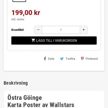
199,00 kr
Inkl. moms
remove
add
Kvantitet
shopping_cart
LÄGG TILL I VARUKORGEN
Dela
Twittra
Pinterest
Beskrivning
Östra Göinge
Karta Poster av Wallstars