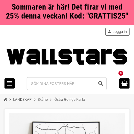
Sommaren är här! Det firar vi med
25% denna veckan! Kod: "GRATTIS25"
person
Logga in
0
view_headline
search
chevron_right
chevron_right
chevron_right
LANDSKAP
Skåne
Östra Göinge Karta