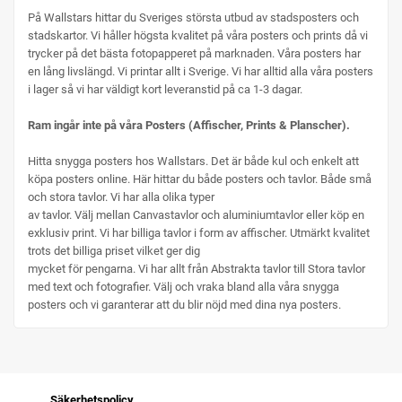
På Wallstars hittar du Sveriges största utbud av stadsposters och
stadskartor. Vi håller högsta kvalitet på våra posters och prints då vi
trycker på det bästa fotopapperet på marknaden. Våra posters har
en lång livslängd. Vi printar allt i Sverige. Vi har alltid alla våra posters
i lager så vi har väldigt kort leveranstid på ca 1-3 dagar.
Ram ingår inte på våra Posters (Affischer, Prints & Planscher).
Hitta snygga posters hos Wallstars. Det är både kul och enkelt att
köpa posters online. Här hittar du både posters och tavlor. Både små
och stora tavlor. Vi har alla olika typer
av tavlor. Välj mellan Canvastavlor och aluminiumtavlor eller köp en
exklusiv print. Vi har billiga tavlor i form av affischer. Utmärkt kvalitet
trots det billiga priset vilket ger dig
mycket för pengarna. Vi har allt från Abstrakta tavlor till Stora tavlor
med text och fotografier. Välj och vraka bland alla våra snygga
posters och vi garanterar att du blir nöjd med dina nya posters.
Säkerhetspolicy