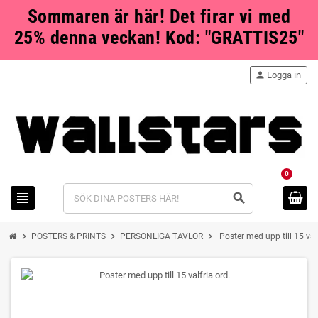
Sommaren är här! Det firar vi med
25% denna veckan! Kod: "GRATTIS25"
person
Logga in
0
view_headline
search
chevron_right
chevron_right
chevron_right
POSTERS & PRINTS
PERSONLIGA TAVLOR
Poster med upp till 15 valf