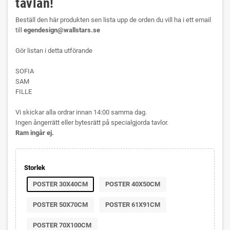
tavlan!
Beställ den här produkten sen lista upp de orden du vill ha i ett email
till
egendesign@wallstars.se
Gör listan i detta utförande
SOFIA
SAM
FILLE
Vi skickar alla ordrar innan 14:00 samma dag.
Ingen ångerrätt eller bytesrätt på specialgjorda tavlor.
Ram ingår ej.
Storlek
POSTER 30X40CM
POSTER 40X50CM
POSTER 50X70CM
POSTER 61X91CM
POSTER 70X100CM