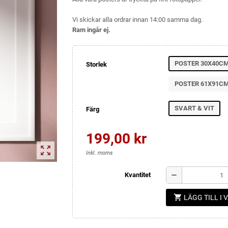
Vi skickar alla ordrar innan 14:00 samma dag.
Ram ingår ej.
POSTER 30X40C
Storlek
POSTER 61X91C
SVART & VIT
Färg
199,00 kr
zoom_out_map
Inkl. moms
remove
Kvantitet
shopping_cart
LÄGG TILL I