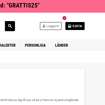
od: "GRATTIS25"
0
search
person
Logga in
0,00 kr
IALEKTER
PERSONLIGA
LÄNDER
s
lt höra av dig till oss så tar vi fram en ny print omgående.