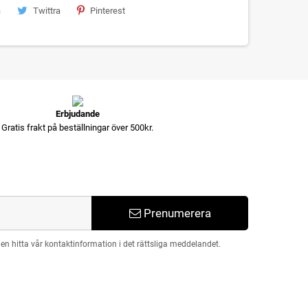
a
Twittra
Pinterest
Erbjudande
Gratis frakt på beställningar över 500kr.
Prenumerera
n hitta vår kontaktinformation i det rättsliga meddelandet.