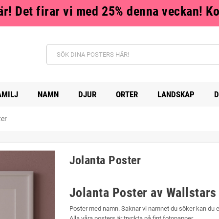
r! Det firar vi med 25% denna veckan! K
AMILJ
NAMN
DJUR
ORTER
LANDSKAP
D
ter
Jolanta Poster
Jolanta Poster av Wallstar
Poster med namn. Saknar vi namnet du söker kan du enke
Alla våra posters är tryckta på fint fotopapper.