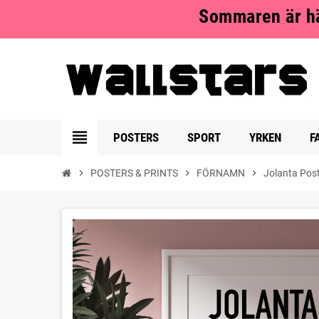
Sommaren är hä
view_headline
POSTERS
SPORT
YRKEN
F
chevron_right
POSTERS & PRINTS
chevron_right
FÖRNAMN
chevron_right
Jolanta Pos