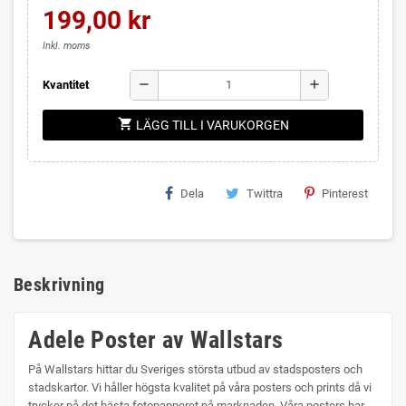
199,00 kr
Inkl. moms
remove
add
Kvantitet
shopping_cart
LÄGG TILL I VARUKORGEN
Dela
Twittra
Pinterest
Beskrivning
Adele Poster av Wallstars
På Wallstars hittar du Sveriges största utbud av stadsposters och
stadskartor. Vi håller högsta kvalitet på våra posters och prints då vi
trycker på det bästa fotopapperet på marknaden. Våra posters har