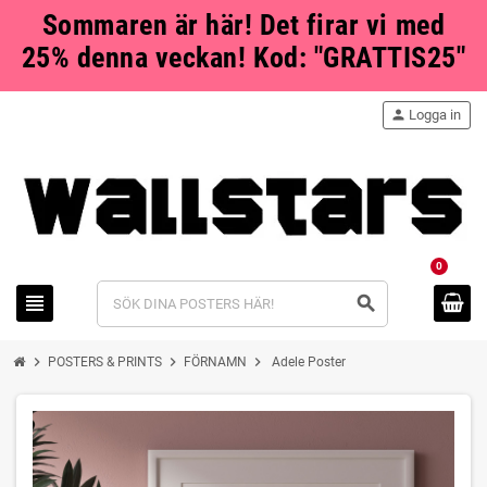
Sommaren är här! Det firar vi med
25% denna veckan! Kod: "GRATTIS25"
person
Logga in
0
view_headline
search
chevron_right
chevron_right
chevron_right
POSTERS & PRINTS
FÖRNAMN
Adele Poster