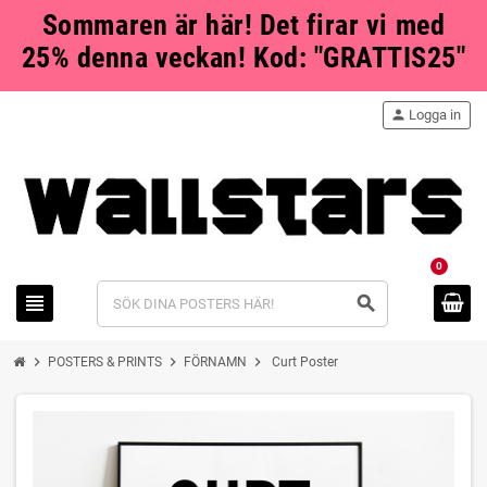
Sommaren är här! Det firar vi med
25% denna veckan! Kod: "GRATTIS25"
person
Logga in
0
view_headline
search
chevron_right
chevron_right
chevron_right
POSTERS & PRINTS
FÖRNAMN
Curt Poster