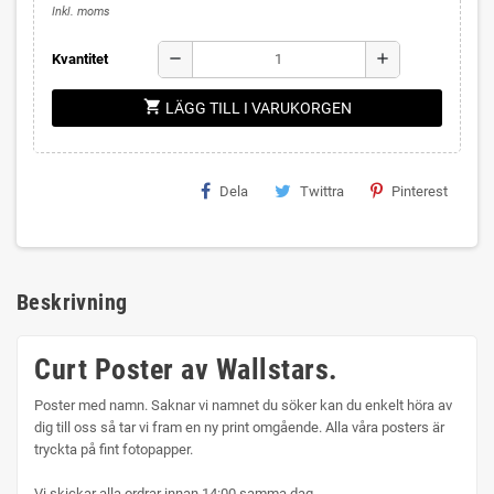
Inkl. moms
remove
add
Kvantitet
shopping_cart
LÄGG TILL I VARUKORGEN
Dela
Twittra
Pinterest
Beskrivning
Curt Poster av Wallstars.
Poster med namn. Saknar vi namnet du söker kan du enkelt höra av
dig till oss så tar vi fram en ny print omgående. Alla våra posters är
tryckta på fint fotopapper.
Vi skickar alla ordrar innan 14:00 samma dag.