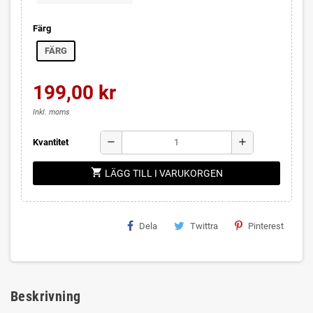
Färg
FÄRG
199,00 kr
Inkl. moms
remove
add
Kvantitet
shopping_cart
LÄGG TILL I VARUKORGEN
Dela
Twittra
Pinterest
Beskrivning