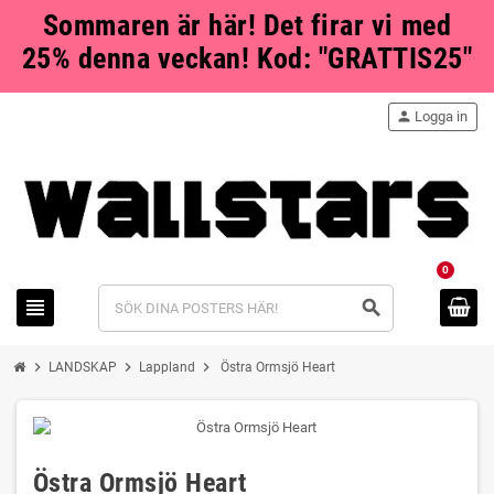
Sommaren är här! Det firar vi med
25% denna veckan! Kod: "GRATTIS25"
person
Logga in
0
view_headline
search
chevron_right
chevron_right
chevron_right
LANDSKAP
Lappland
Östra Ormsjö Heart
Östra Ormsjö Heart