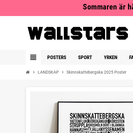
Sommaren är hä
view_headline
POSTERS
SPORT
YRKEN
F
chevron_right
LANDSKAP
chevron_right
Skinnskattebergska 2025 Poster