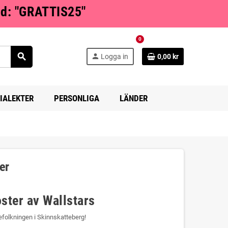
od: "GRATTIS25"
0
search
person
Logga in
0,00 kr
IALEKTER
PERSONLIGA
LÄNDER
er
ster av Wallstars
folkningen i Skinnskatteberg!