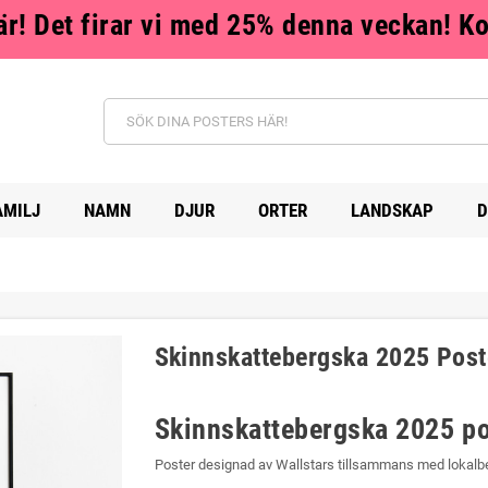
r! Det firar vi med 25% denna veckan! K
AMILJ
NAMN
DJUR
ORTER
LANDSKAP
D
Skinnskattebergska 2025 Post
Skinnskattebergska 2025 po
Poster designad av Wallstars tillsammans med lokalbe