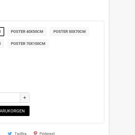
M
POSTER 40X50CM
POSTER 50X70CM
M
POSTER 70X100CM
add
 VARUKORGEN
a
Twittra
Pinterest