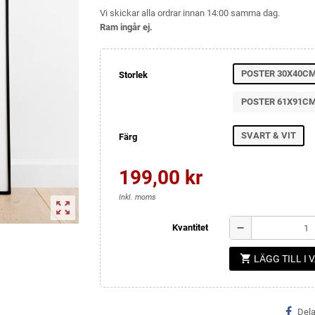
Vi skickar alla ordrar innan 14:00 samma dag.
Ram ingår ej.
POSTER 30X40C
Storlek
POSTER 61X91C
SVART & VIT
Färg
199,00 kr
Inkl. moms
zoom_out_map
remove
Kvantitet
shopping_cart
LÄGG TILL I
Del