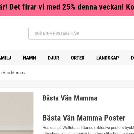
r! Det firar vi med 25% denna veckan! K
AMILJ
NAMN
DJUR
ORTER
LANDSKAP
D
ta Vän Mamma
Bästa Vän Mamma
Bästa Vän Mamma Poster
Hos oss på Wallstars hittar du exklusiva posters tryck
affischer eller planscher är bara fyra olika benämning