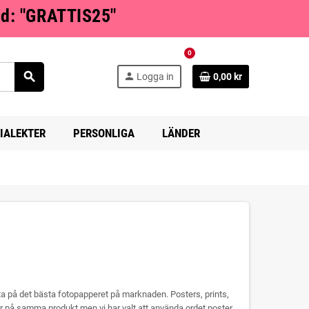
od: "GRATTIS25"
0
search
person
Logga in
0,00 kr
IALEKTER
PERSONLIGA
LÄNDER
ta på det bästa fotopapperet på marknaden. Posters, prints,
ar på samma produkt men vi har valt att använda ordet poster.