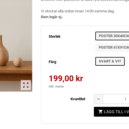
Vi skickar alla ordrar innan 14:00 samma dag.
Ram ingår ej.
POSTER 30X40C
Storlek
POSTER 61X91C
SVART & VIT
Färg
199,00 kr
zoom_out_map
Inkl. moms
remove
Kvantitet
shopping_cart
LÄGG TILL I