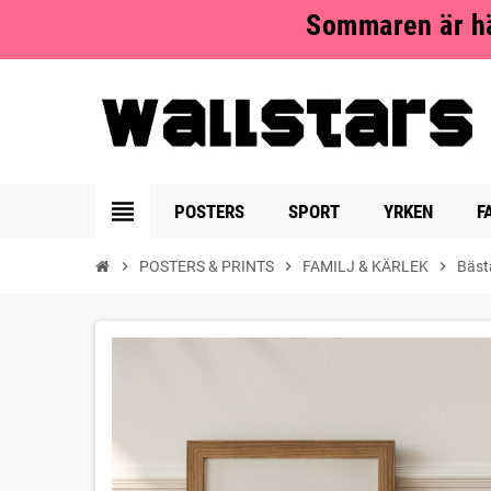
Sommaren är hä
view_headline
POSTERS
SPORT
YRKEN
F
chevron_right
POSTERS & PRINTS
chevron_right
FAMILJ & KÄRLEK
chevron_right
Bäs