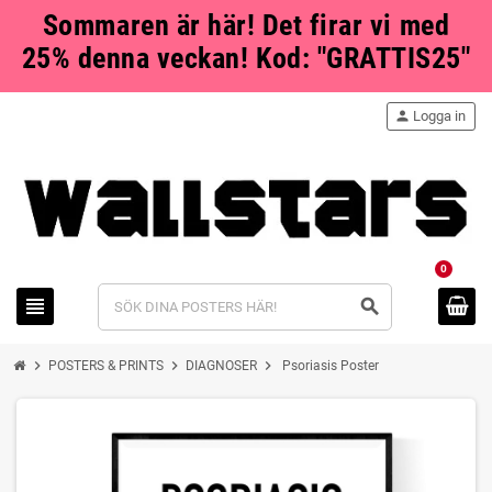
Sommaren är här! Det firar vi med
25% denna veckan! Kod: "GRATTIS25"
person
Logga in
0
view_headline
search
chevron_right
chevron_right
chevron_right
POSTERS & PRINTS
DIAGNOSER
Psoriasis Poster