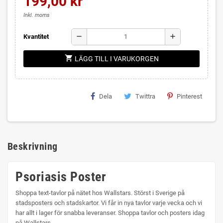
199,00 kr
Inkl. moms
remove
add
Kvantitet
shopping_cart
LÄGG TILL I VARUKORGEN
Dela
Twittra
Pinterest
Beskrivning
Psoriasis Poster
Shoppa text-tavlor på nätet hos Wallstars. Störst i Sverige på
stadsposters och stadskartor. Vi får in nya tavlor varje vecka och vi
har allt i lager för snabba leveranser. Shoppa tavlor och posters idag
på Wallstars.