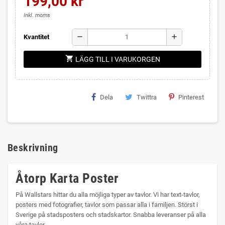
199,00 kr
Inkl. moms
remove
add
Kvantitet
shopping_cart
LÄGG TILL I VARUKORGEN
Dela
Twittra
Pinterest
Beskrivning
Åtorp Karta Poster
På Wallstars hittar du alla möjliga typer av tavlor. Vi har text-tavlor,
posters med fotografier, tavlor som passar alla i familjen. Störst i
Sverige på stadsposters och stadskartor. Snabba leveranser på alla
våra tavlor.