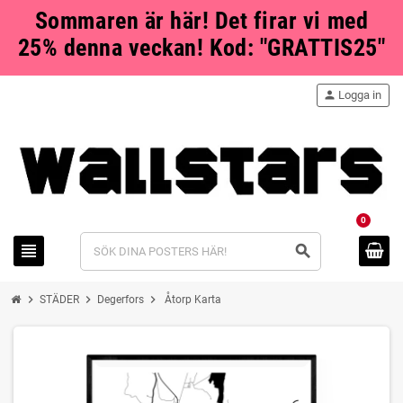
Sommaren är här! Det firar vi med
25% denna veckan! Kod: "GRATTIS25"
person
Logga in
0
view_headline
search
chevron_right
chevron_right
chevron_right
STÄDER
Degerfors
Åtorp Karta