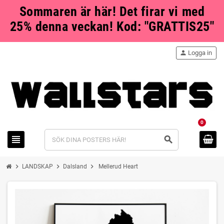
Sommaren är här! Det firar vi med
25% denna veckan! Kod: "GRATTIS25"
person
Logga in
0
view_headline
search
chevron_right
chevron_right
chevron_right
LANDSKAP
Dalsland
Mellerud Heart