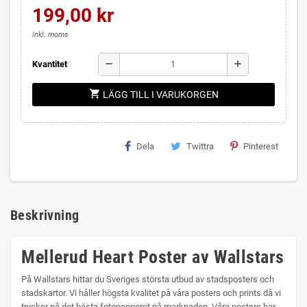
199,00 kr
Inkl. moms
remove
add
Kvantitet
shopping_cart
LÄGG TILL I VARUKORGEN
Dela
Twittra
Pinterest
Beskrivning
Mellerud Heart Poster av Wallstars
På Wallstars hittar du Sveriges största utbud av stadsposters och
stadskartor. Vi håller högsta kvalitet på våra posters och prints då vi
trycker på det bästa fotopapperet på marknaden. Våra posters har