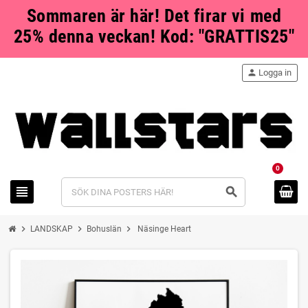
Sommaren är här! Det firar vi med
25% denna veckan! Kod: "GRATTIS25"
person
Logga in
0
view_headline
search
chevron_right
chevron_right
chevron_right
LANDSKAP
Bohuslän
Näsinge Heart