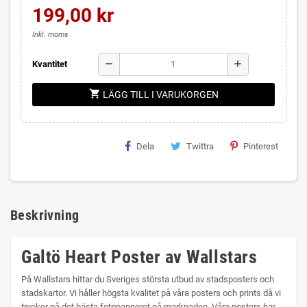
199,00 kr
Inkl. moms
remove
add
Kvantitet
shopping_cart
LÄGG TILL I VARUKORGEN
Dela
Twittra
Pinterest
Beskrivning
Galtö Heart Poster av Wallstars
På Wallstars hittar du Sveriges största utbud av stadsposters och
stadskartor. Vi håller högsta kvalitet på våra posters och prints då vi
trycker på det bästa fotopapperet på marknaden. Våra posters har