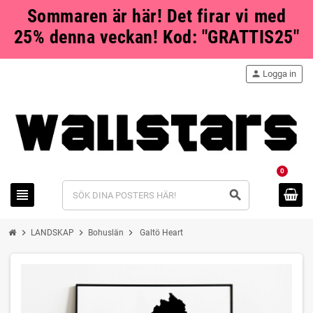
Sommaren är här! Det firar vi med
25% denna veckan! Kod: "GRATTIS25"
person
Logga in
0
view_headline
search
chevron_right
chevron_right
chevron_right
LANDSKAP
Bohuslän
Galtö Heart