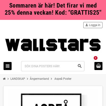
Sommaren är här! Det firar vi med
25% denna veckan! Kod: "GRATTIS25"
person
Logga in
0
view_headline
search
chevron_right
chevron_right
chevron_right
LANDSKAP
Ångermanland
Aspeå Poster