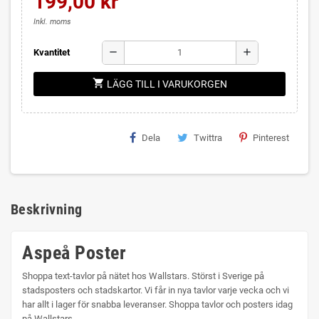
199,00 kr
Inkl. moms
remove
add
Kvantitet
shopping_cart
LÄGG TILL I VARUKORGEN
Dela
Twittra
Pinterest
Beskrivning
Aspeå Poster
Shoppa text-tavlor på nätet hos Wallstars. Störst i Sverige på
stadsposters och stadskartor. Vi får in nya tavlor varje vecka och vi
har allt i lager för snabba leveranser. Shoppa tavlor och posters idag
på Wallstars.