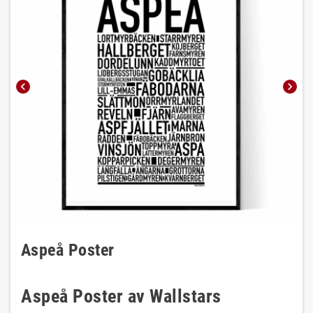
chevron_left
chevron_right
Aspeå Poster
Aspeå Poster av Wallstars