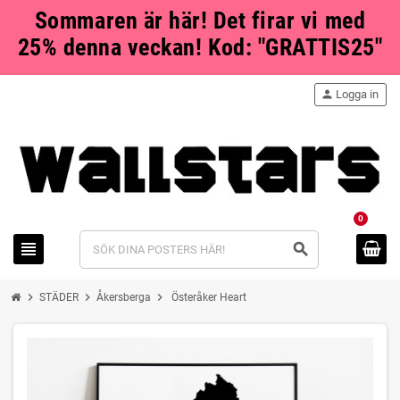
Sommaren är här! Det firar vi med
25% denna veckan! Kod: "GRATTIS25"
person
Logga in
0
view_headline
search
chevron_right
chevron_right
chevron_right
STÄDER
Åkersberga
Österåker Heart