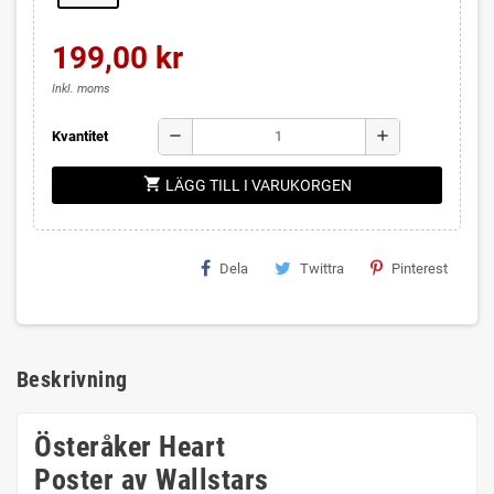
199,00 kr
Inkl. moms
remove
add
Kvantitet
shopping_cart
LÄGG TILL I VARUKORGEN
Dela
Twittra
Pinterest
Beskrivning
Österåker Heart
Poster av Wallstars